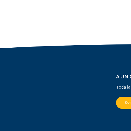
A UN 
Toda la
Co