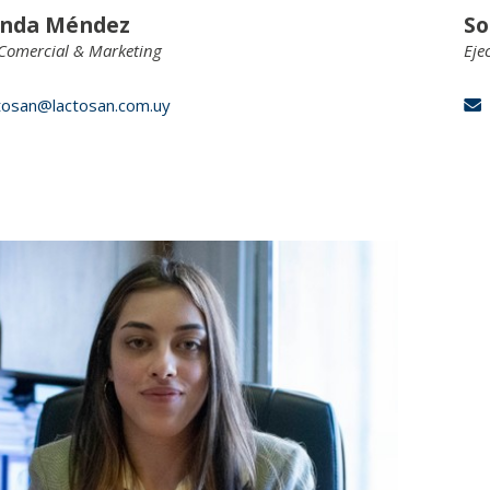
anda Méndez
So
Comercial & Marketing
Eje
tosan@lactosan.com.uy