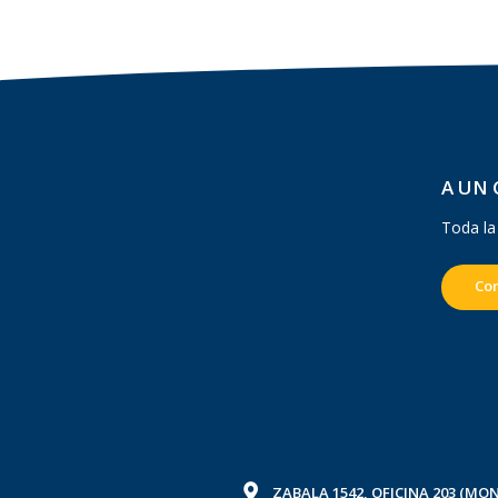
A UN 
Toda la
Co
ZABALA 1542, OFICINA 203 (M